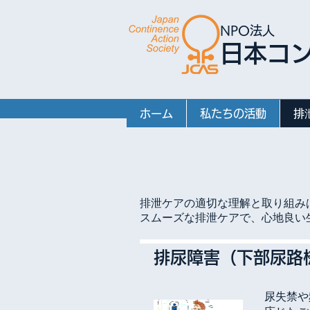
NPO法人
日本コ
ホーム
私たちの活動
排
排泄ケアの適切な理解と取り組み
スムーズな排泄ケアで、心地良い
排尿障害（下部尿路
尿失禁や