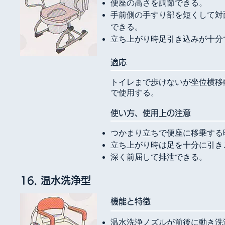
便座の高さを調節できる。
手前側の手すり部を短くして対
できる。
立ち上がり時足引き込みが十分
​適応
トイレまで歩けないが坐位横移
で使用する。
使い方、使用上の注意
つかまり立ちで便座に移乗する
立ち上がり時は足を十分に引き
深く前屈して排泄できる。
16. 温水洗浄型
​機能と特徴
温水洗浄ノズルが前後に動き洗