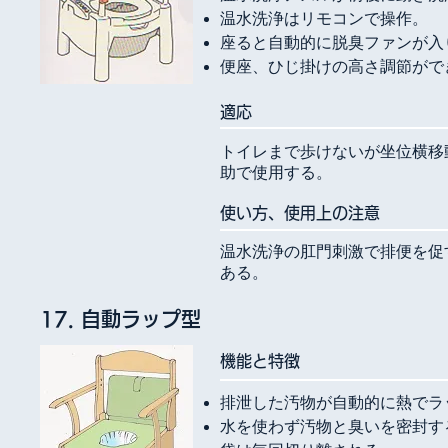
温水洗浄はリモコンで操作。
座ると自動的に脱臭ファンが入
便座、ひじ掛けの高さ調節がで
​適応
トイレまで歩けないが坐位横移
助で使用する。
使い方、使用上の注意
温水洗浄の肛門刺激で排便を促
ある。
17. 自動ラップ型
​機能と特徴
排泄した汚物が自動的に熱でラ
水を使わず汚物と臭いを密封す