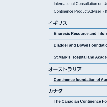
International Consultation on 
Continence Product Adv
​イギリス
Enuresis Resource and Infor
Bladder and Bowel Foundati
St.Mark's Hospital and
オーストラリア
Continence foundation of Aus
カナダ
The Canadian Continence Fo