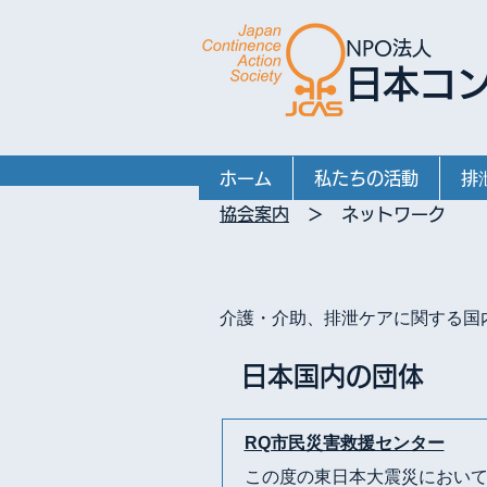
NPO法人
日本コ
ホーム
私たちの活動
排
協会案内
＞ ネットワーク
介護・介助、排泄ケアに関する国
日本国内の団体
RQ市民災害救援センター
この度の東日本大震災におい