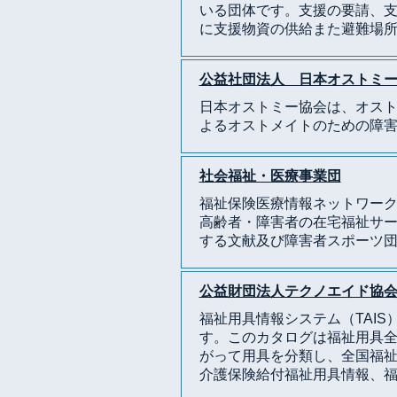
いる団体です。支援の要請、支
に支援物資の供給また避難場
公益社団法人 日本オストミ
日本オストミー協会は、オス
よるオストメイトのための障
社会福祉・医療事業団
福祉保険医療情報ネットワークで
高齢者・障害者の在宅福祉サ
する文献及び障害者スポーツ
公益財団法人テクノエイド協
福祉用具情報システム（TAI
す。このカタログは福祉用具
がって用具を分類し、全国福
介護保険給付福祉用具情報、