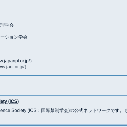
管理学会
テーション学会
w.japanpt.or.jp
/）
ww.jaot.or.jp/
）
iety
(ICS)
onal Continence Society (ICS：国際禁制学会)の公式ネットワ
。