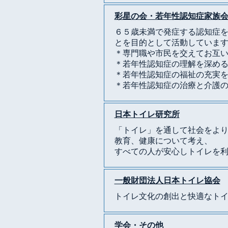
彩星の会・若年性認知症家族
６５歳未満で発症する認知症を
とを目的として活動していま
＊専門職や市民を交えてお互
＊若年性認知症の理解を深め
＊若年性認知症の福祉の充実
＊若年性認知症の治療と介護
日本トイレ研究所
「トイレ」を通して社会をより
教育、健康について考え、
すべての人が安心しトイレを
一般財団法人日本トイレ協会
トイレ文化の創出と快適なト
学会・その他