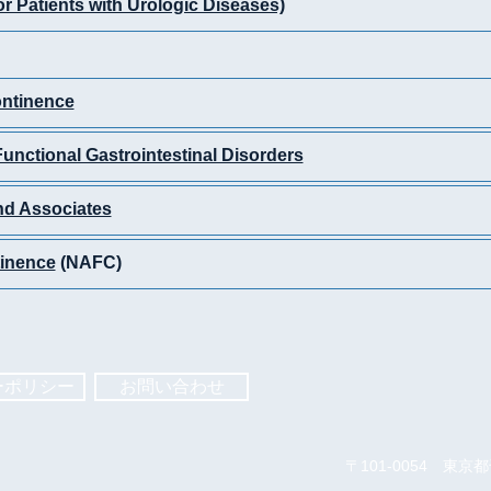
 Patients with Urologic Diseases)
ontinence
Functional Gastrointestinal Disorders
nd Associates
tinence
(NAFC)
ーポリシー
お問い合わせ
〒101-0054 東