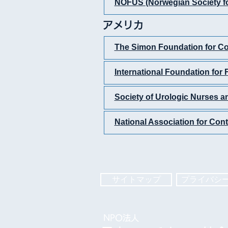
NOFUS (Norwegian Society for
アメリカ
The Simon Foundation for C
International Foundation for 
Society of Urologic Nurses a
National Association for Con
サイトマップ
プライバシ
NPO法人