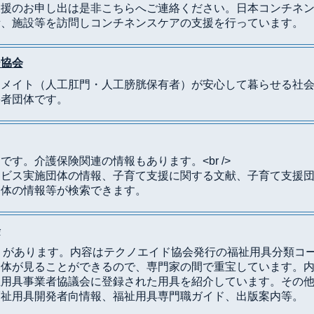
援のお申し出は是非こちらへご連絡ください。日本コンチネン
所、施設等を訪問しコンチネンスケアの支援を行っています。
ー協会
トメイト（人工肛門・人工膀胱保有者）が安心して暮らせる社
害者団体です。
す。介護保険関連の情報もあります。<br />
ービス実施団体の情報、子育て支援に関する文献、子育て支援
団体の情報等が検索できます。
会
S）があります。内容はテクノエイド協会発行の福祉用具分類コ
全体が見ることができるので、専門家の間で重宝しています。
祉用具事業者協議会に登録された用具を紹介しています。その
福祉用具開発者向情報、福祉用具専門職ガイド、出版案内等。