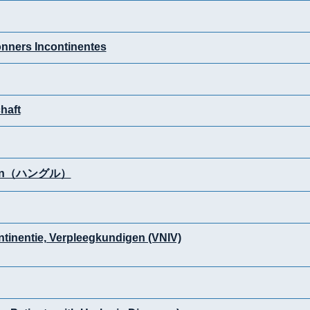
onners Incontinentes
haft
ation（ハングル）
tinentie, Verpleegkundigen (VNIV)